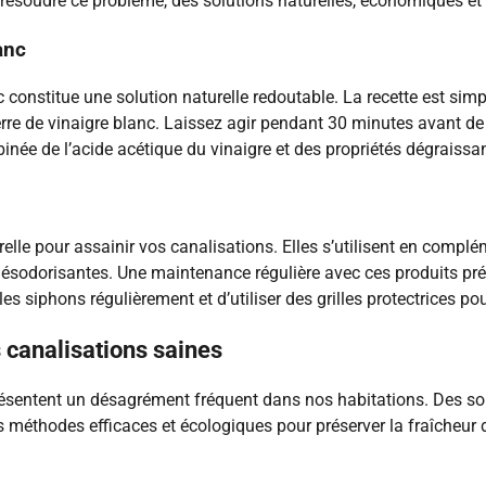
 résoudre ce problème, des solutions naturelles, économiques et 
anc
constitue une solution naturelle redoutable. La recette est simpl
erre de vinaigre blanc. Laissez agir pendant 30 minutes avant de 
inée de l’acide acétique du vinaigre et des propriétés dégraissa
urelle pour assainir vos canalisations. Elles s’utilisent en com
désodorisantes. Une maintenance régulière avec ces produits pré
es siphons régulièrement et d’utiliser des grilles protectrices po
 canalisations saines
ésentent un désagrément fréquent dans nos habitations. Des so
 méthodes efficaces et écologiques pour préserver la fraîcheur de