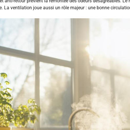
apet anti-retour prévient la remontée des odeurs désagréables. 
. La ventilation joue aussi un rôle majeur : une bonne circulation