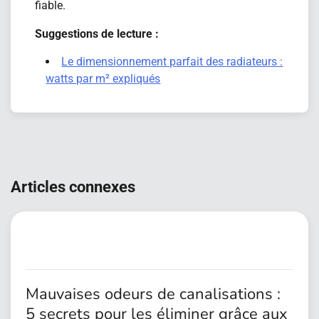
fiable.
Suggestions de lecture :
Le dimensionnement parfait des radiateurs :
watts par m² expliqués
Navigation
de
Articles connexes
l’article
Mauvaises odeurs de canalisations :
5 secrets pour les éliminer grâce aux